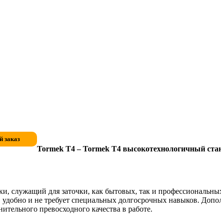
Tormek T4
– Tormek T4 высокотехнологичный стан
рки, служащий для заточки, как бытовых, так и профессиональн
о, удобно и не требует специальных долгосрочных навыков. Доп
нительного превосходного качества в работе.