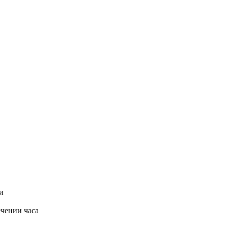
и
ечении часа